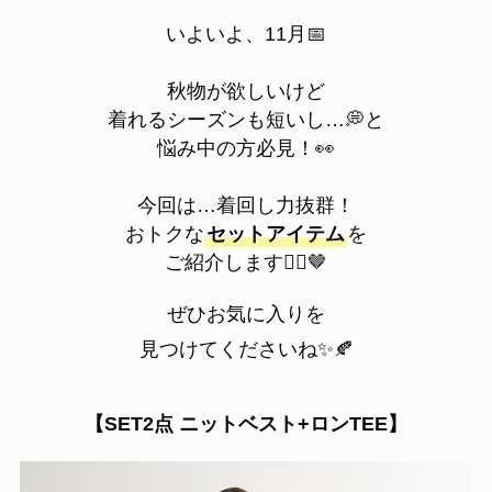
いよいよ、11月📅
秋物が欲しいけど
着れるシーズンも短いし…💭と
悩み中の方必見！👀
今回は…着回し力抜群！
おトクな
セットアイテム
を
ご紹介します💁‍♀️🤎
ぜひお気に入りを
見つけてくださいね✨🍂
【
SET2点 ニットベスト+ロンTEE】