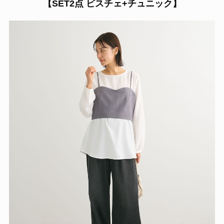
【
SET2点 ビスチェ+チュニック】