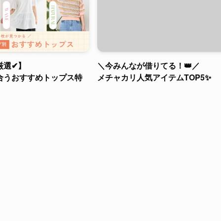
厳選✔】
＼今みんなが借りてる！👑／
合うおすすめトップス特
メチャカリ人気アイテムTOP5✨