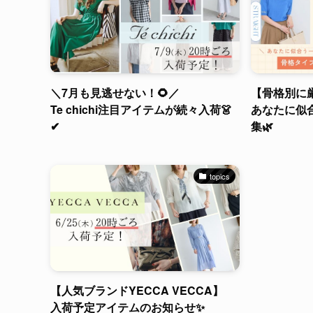
＼7月も見逃せない！🌻／
【骨格別に
Te chichi注目アイテムが続々入荷👗
あなたに似
✔
集🌿
topics
【人気ブランドYECCA VECCA】
入荷予定アイテムのお知らせ✨