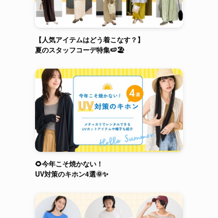
【人気アイテムはどう着こなす？】
夏のスタッフコーデ特集🍉🏖️
🌻今年こそ焼かない！
UV対策のキホン4選🌞✨