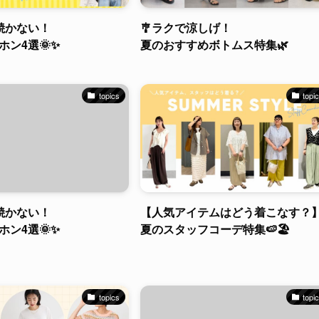
焼かない！
🎐ラクで涼しげ！
ホン4選🌞✨
夏のおすすめボトムス特集🌿
topics
topi
焼かない！
【人気アイテムはどう着こなす？
ホン4選🌞✨
夏のスタッフコーデ特集🍉🏖️
topics
topi