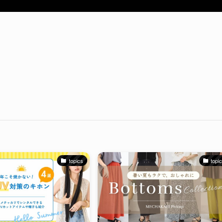
topics
topi