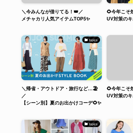
＼今みんなが借りてる！👑／
🌻今年こそ
メチャカリ人気アイテムTOP5✨
UV対策のキ
topics
＼帰省・アウトドア・旅行など…🏖️
🌻今年こそ
／
UV対策のキ
【シーン別】夏のお出かけコーデ🌻✨
topics