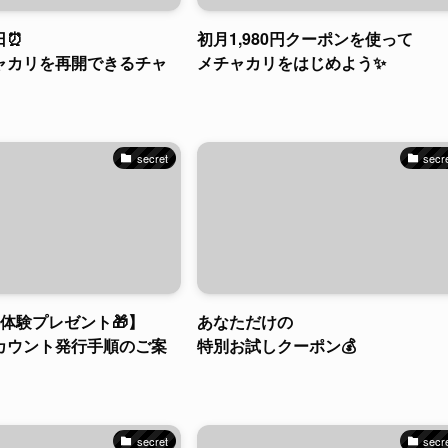
日⏰
初月1,980円クーポンを使って
ャカリを再開できるチャ
メチャカリをはじめよう✨
secret
secr
体験プレゼント🎁】
あなただけの
カウント発行手順のご案
特別お試しクーポン💰
secret
secr