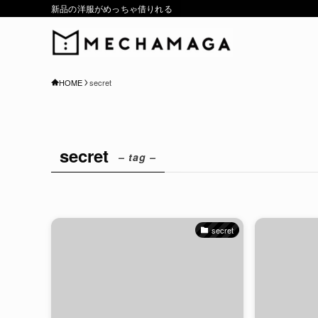
新品の洋服がめっちゃ借りれる
HOME
secret
secret
– tag –
secret