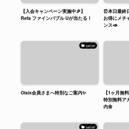
【入会キャンペーン実施中🎉】
⏰本日最終
Refa ファインバブル Uが当たる！
お得にメチ
ンス📣
secret
Oisix会員さまへ特別なご案内✨
【1ヶ月無料
特別無料ア
内🌼
secret