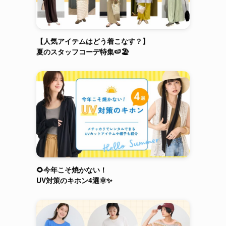
【人気アイテムはどう着こなす？】
夏のスタッフコーデ特集🍉🏖️
🌻今年こそ焼かない！
UV対策のキホン4選🌞✨