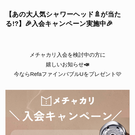
【あの大人気シャワーヘッド🚿が当た
る!?】🎉入会キャンペーン実施中🎉
メチャカリ入会を検討中の方に
嬉しいお知らせ
📣
今ならRefaファインバブルUをプレゼント🩷