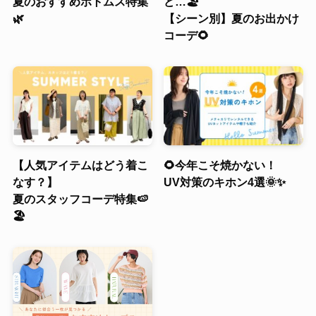
夏のおすすめボトムス特集
ど…🏖️
🌿
【シーン別】夏のお出かけ
コーデ🌻
【人気アイテムはどう着こ
🌻今年こそ焼かない！
なす？】
UV対策のキホン4選🌞✨
夏のスタッフコーデ特集🍉
🏖️