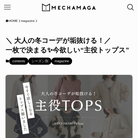
HOME
magazine
＼ 大人の冬コーデが垢抜ける！／
一枚で決まる✨今欲しい“主役トップス”
contents
シーズン別
magazine