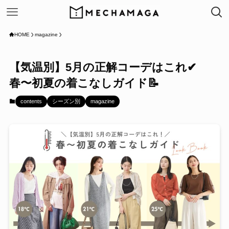
HOME
magazine
【気温別】5月の正解コーデはこれ✔
春〜初夏の着こなしガイド📝
contents
シーズン別
magazine