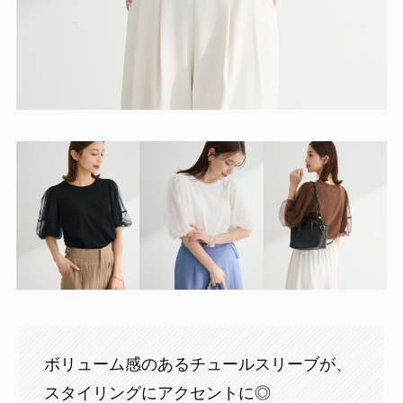
・UV対策で薄手の羽織りを
プラスして調整
✔おすすめアイテム
・機能性アイテム
・Tシャツ
・薄手の羽織もの
ー
Pickup Item
ー
【チュールボリュームスリーブニットプルオーバ
ー】