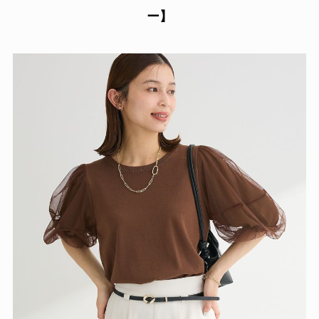
＼気になるアイテムやコーデはありましたか？✨／
👉 今の気温にちょうどいい服をチェック
▶
半袖がちょうどいい初夏の陽気☀️
最高気温25℃以上の服装
✔
服装選びのポイント
・汗ばむ日も増えるため
通気性の良い素材や機能性を意識