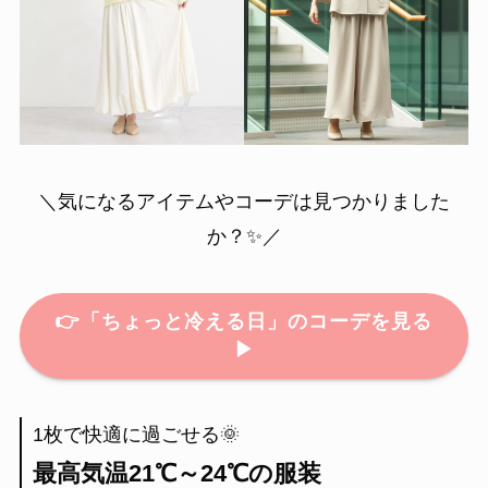
＼気になるアイテムやコーデは見つかりました
か？✨／
👉
「ちょっと冷える日」のコーデを見る
▶
1枚で快適に過ごせる🌞
最高気温21℃～24℃の服装