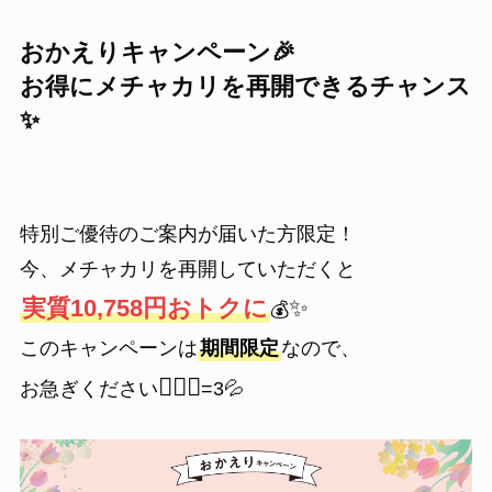
おかえりキャンペーン🎉
お得にメチャカリを再開できるチャンス
✨
特別ご優待のご案内が届いた方限定！
今、メチャカリを再開していただくと
実質10,758円おトクに
✨
💰
このキャンペーンは
期間限定
なので、
🏃🏻‍♀️
お急ぎください
=3💦