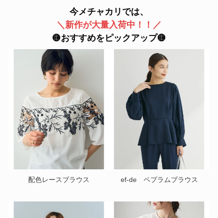
今メチャカリでは、
＼新作が大量入荷中！！／
🟡おすすめをピックアップ🟡
配色レースブラウス
ef-de ペプラムブラウス