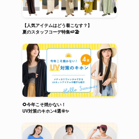
【人気アイテムはどう着こなす？】
夏のスタッフコーデ特集🍉🏖️
🌻今年こそ焼かない！
UV対策のキホン4選🌞✨